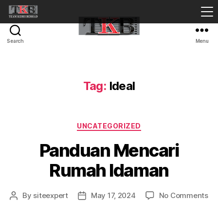
Search
Menu
Tag:
Ideal
Categories
UNCATEGORIZED
Panduan Mencari
Rumah Idaman
on
By
siteexpert
May 17, 2024
No Comments
Post
Post
Pa
author
date
Me